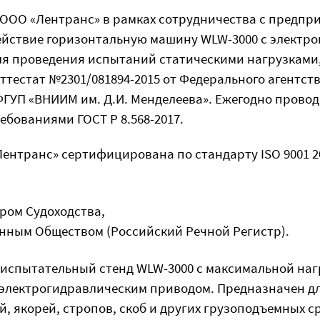
я ООО «Лентранс» в рамках сотрудничества с предп
ействие горизонтальную машину WLW-3000 с электр
 проведения испытаний статическими нагрузками, з
тестат №2301/081894-2015 от Федерального агентст
ГУП «ВНИИМ им. Д.И. Менделеева». Ежегодно прово
ебованиями ГОСТ Р 8.568-2017.
нтранс» сертифицирована по стандарту ISO 9001 201
ром Судоходства,
ным Обществом (Российский Речной Регистр).
спытательный стенд WLW-3000 с максимальной нагр
электрогидравлическим приводом. Предназначен д
, якорей, стропов, скоб и других грузоподъемных 