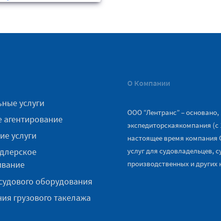
О Компании
ные услуги
ООО “Лентранс” – основано,
 агентирование
экспедиторскаякомпания (с 19
ие услуги
настоящее время компания 
услуг для судовладельцев, 
длерское
производственных и других 
ивание
судового оборудования
ия грузового такелажа